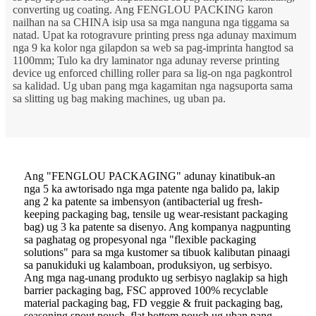
converting ug coating. Ang FENGLOU PACKING karon
nailhan na sa CHINA isip usa sa mga nanguna nga tiggama sa
natad. Upat ka rotogravure printing press nga adunay maximum
nga 9 ka kolor nga gilapdon sa web sa pag-imprinta hangtod sa
1100mm; Tulo ka dry laminator nga adunay reverse printing
device ug enforced chilling roller para sa lig-on nga pagkontrol
sa kalidad. Ug uban pang mga kagamitan nga nagsuporta sama
sa slitting ug bag making machines, ug uban pa.
Ang "FENGLOU PACKAGING" adunay kinatibuk-an
nga 5 ka awtorisado nga mga patente nga balido pa, lakip
ang 2 ka patente sa imbensyon (antibacterial ug fresh-
keeping packaging bag, tensile ug wear-resistant packaging
bag) ug 3 ka patente sa disenyo. Ang kompanya nagpunting
sa paghatag og propesyonal nga "flexible packaging
solutions" para sa mga kustomer sa tibuok kalibutan pinaagi
sa panukiduki ug kalamboan, produksiyon, ug serbisyo.
Ang mga nag-unang produkto ug serbisyo naglakip sa high
barrier packaging bag, FSC approved 100% recyclable
material packaging bag, FD veggie & fruit packaging bag,
seasoning spout pouch, flat bottom pouch ug uban pang