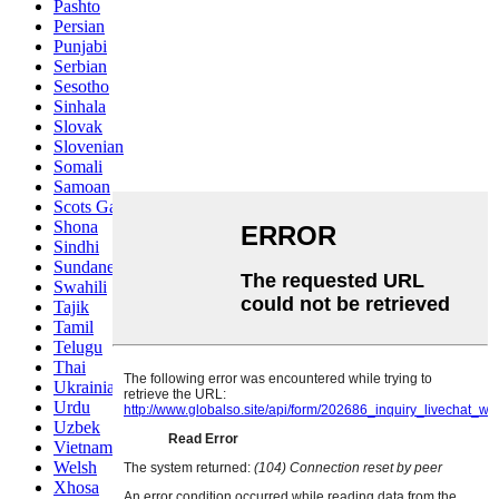
Pashto
Persian
Punjabi
Serbian
Sesotho
Sinhala
Slovak
Slovenian
Somali
Samoan
Scots Gaelic
Shona
Sindhi
Sundanese
Swahili
Tajik
Tamil
Telugu
Thai
Ukrainian
Urdu
Uzbek
Vietnamese
Welsh
Xhosa