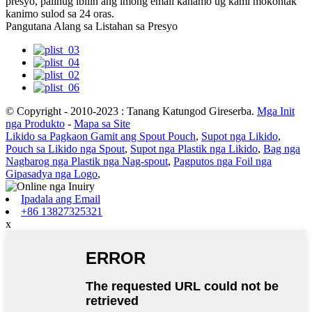
presyo, palihug ibilin ang imong email kanamo ug kami mokontak
kanimo sulod sa 24 oras.
Pangutana Alang sa Listahan sa Presyo
© Copyright - 2010-2023 : Tanang Katungod Gireserba.
Mga Init
nga Produkto
-
Mapa sa Site
Likido sa Pagkaon Gamit ang Spout Pouch
,
Supot nga Likido
,
Pouch sa Likido nga Spout
,
Supot nga Plastik nga Likido
,
Bag nga
Nagbarog nga Plastik nga Nag-spout
,
Pagputos nga Foil nga
Gipasadya nga Logo
,
Ipadala ang Email
+86 13827325321
x