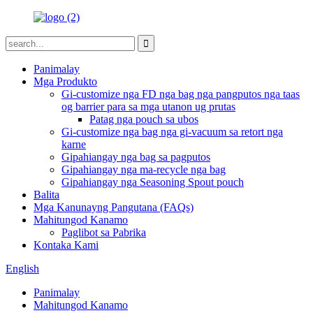
Panimalay
Mga Produkto
Gi-customize nga FD nga bag nga pangputos nga taas
og barrier para sa mga utanon ug prutas
Patag nga pouch sa ubos
Gi-customize nga bag nga gi-vacuum sa retort nga
karne
Gipahiangay nga bag sa pagputos
Gipahiangay nga ma-recycle nga bag
Gipahiangay nga Seasoning Spout pouch
Balita
Mga Kanunayng Pangutana (FAQs)
Mahitungod Kanamo
Paglibot sa Pabrika
Kontaka Kami
English
Panimalay
Mahitungod Kanamo