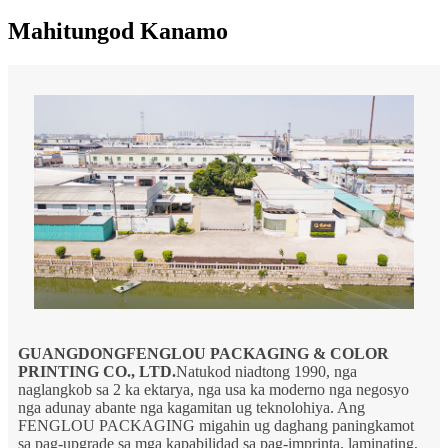
Mahitungod Kanamo
GUANGDONG
FENGLOU PACKAGING & COLOR
PRINTING CO., LTD.
Natukod niadtong 1990, nga
naglangkob sa 2 ka ektarya, nga usa ka moderno nga negosyo
nga adunay abante nga kagamitan ug teknolohiya. Ang
FENGLOU PACKAGING migahin ug daghang paningkamot
sa pag-upgrade sa mga kapabilidad sa pag-imprinta, laminating,