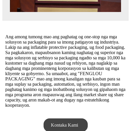
Ang among tumong mao ang paghatag og one-stop nga mga
solusyon sa packaging para sa imong patigayon ug industriya.
Lakip na ang inflatable protective packaging, ug food packaging.
Sa pagkakaron, mapaubsanon kaming naghatag og superior nga
mga solusyon ug serbisyo sa packaging ngadto sa mga 10,000 ka
kustomer sa daghang mga nasud ug rehiyon, nga naglakip sa
daghang mga prominenteng korporasyon sa kalibutan ug mga
kliyente sa gobyerno. Sa umaabot, ang "FENGLOU
PACKAGING" mao ang imong kasaligan nga kauban para sa
mga suplay sa packaging, automation, ug serbisyo, ingon man
paghatag kanimo og mga inobatibong solusyon ug gipahaom nga
mga programa aron mapauswag ang ilang market share ug share
capacity, ug aron makab-ot ang dugay nga estratehikong
kooperasyon.
Kontaka Kami