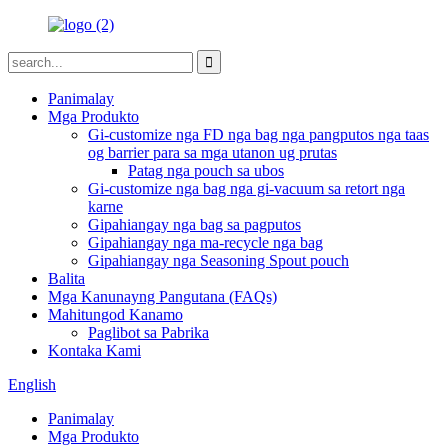
Panimalay
Mga Produkto
Gi-customize nga FD nga bag nga pangputos nga taas
og barrier para sa mga utanon ug prutas
Patag nga pouch sa ubos
Gi-customize nga bag nga gi-vacuum sa retort nga
karne
Gipahiangay nga bag sa pagputos
Gipahiangay nga ma-recycle nga bag
Gipahiangay nga Seasoning Spout pouch
Balita
Mga Kanunayng Pangutana (FAQs)
Mahitungod Kanamo
Paglibot sa Pabrika
Kontaka Kami
English
Panimalay
Mga Produkto