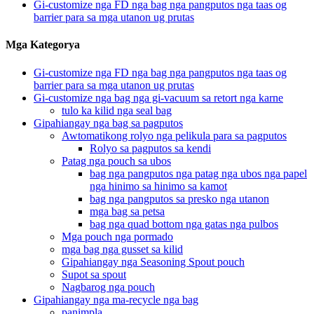
Gi-customize nga FD nga bag nga pangputos nga taas og
barrier para sa mga utanon ug prutas
Mga Kategorya
Gi-customize nga FD nga bag nga pangputos nga taas og
barrier para sa mga utanon ug prutas
Gi-customize nga bag nga gi-vacuum sa retort nga karne
tulo ka kilid nga seal bag
Gipahiangay nga bag sa pagputos
Awtomatikong rolyo nga pelikula para sa pagputos
Rolyo sa pagputos sa kendi
Patag nga pouch sa ubos
bag nga pangputos nga patag nga ubos nga papel
nga hinimo sa hinimo sa kamot
bag nga pangputos sa presko nga utanon
mga bag sa petsa
bag nga quad bottom nga gatas nga pulbos
Mga pouch nga pormado
mga bag nga gusset sa kilid
Gipahiangay nga Seasoning Spout pouch
Supot sa spout
Nagbarog nga pouch
Gipahiangay nga ma-recycle nga bag
panimpla