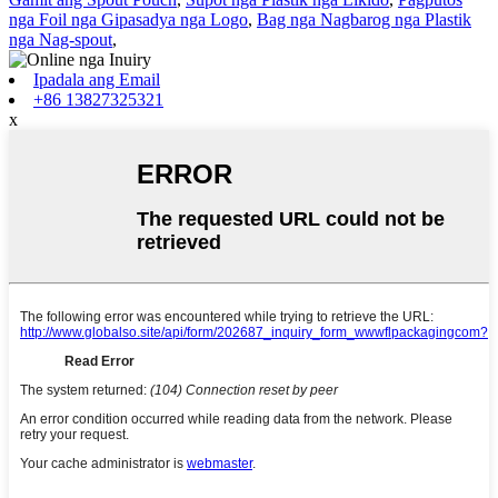
nga Foil nga Gipasadya nga Logo
,
Bag nga Nagbarog nga Plastik
nga Nag-spout
,
Ipadala ang Email
+86 13827325321
x