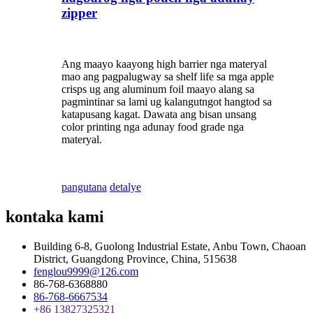
zipper
Ang maayo kaayong high barrier nga materyal
mao ang pagpalugway sa shelf life sa mga apple
crisps ug ang aluminum foil maayo alang sa
pagmintinar sa lami ug kalangutngot hangtod sa
katapusang kagat. Dawata ang bisan unsang
color printing nga adunay food grade nga
materyal.
pangutana
detalye
kontaka kami
Building 6-8, Guolong Industrial Estate, Anbu Town, Chaoan
District, Guangdong Province, China, 515638
fenglou9999@126.com
86-768-6368880
86-768-6667534
+86 13827325321