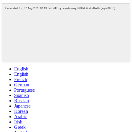
English
English
French
German
Portuguese
Spanish
Russian
Japanese
Korean
Arabic
Irish
Greek