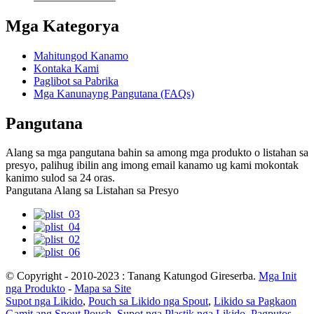
Mga Kategorya
Mahitungod Kanamo
Kontaka Kami
Paglibot sa Pabrika
Mga Kanunayng Pangutana (FAQs)
Pangutana
Alang sa mga pangutana bahin sa among mga produkto o listahan sa
presyo, palihug ibilin ang imong email kanamo ug kami mokontak
kanimo sulod sa 24 oras.
Pangutana Alang sa Listahan sa Presyo
© Copyright - 2010-2023 : Tanang Katungod Gireserba.
Mga Init
nga Produkto
-
Mapa sa Site
Supot nga Likido
,
Pouch sa Likido nga Spout
,
Likido sa Pagkaon
Gamit ang Spout Pouch
,
Supot nga Plastik nga Likido
,
Pagputos