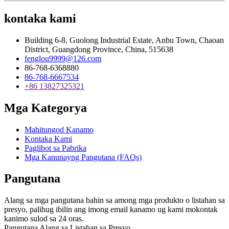
kontaka kami
Building 6-8, Guolong Industrial Estate, Anbu Town, Chaoan
District, Guangdong Province, China, 515638
fenglou9999@126.com
86-768-6368880
86-768-6667534
+86 13827325321
Mga Kategorya
Mahitungod Kanamo
Kontaka Kami
Paglibot sa Pabrika
Mga Kanunayng Pangutana (FAQs)
Pangutana
Alang sa mga pangutana bahin sa among mga produkto o listahan sa
presyo, palihug ibilin ang imong email kanamo ug kami mokontak
kanimo sulod sa 24 oras.
Pangutana Alang sa Listahan sa Presyo