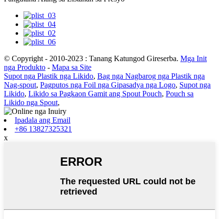
© Copyright - 2010-2023 : Tanang Katungod Gireserba.
Mga Init
nga Produkto
-
Mapa sa Site
Supot nga Plastik nga Likido
,
Bag nga Nagbarog nga Plastik nga
Nag-spout
,
Pagputos nga Foil nga Gipasadya nga Logo
,
Supot nga
Likido
,
Likido sa Pagkaon Gamit ang Spout Pouch
,
Pouch sa
Likido nga Spout
,
Ipadala ang Email
+86 13827325321
x