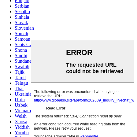
Punjabi
Serbian
Sesotho
Sinhala
Slovak
Slovenian
Somali
Samoan
Scots Gaelic
Shona
Sindhi
Sundanese
Swahili
Tajik
Tamil
Telugu
Thai
Ukrainian
Urdu
Uzbek
Vietnamese
Welsh
Xhosa
Yiddish
Yoruba